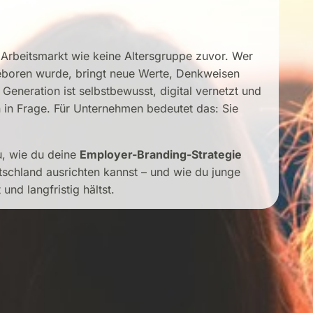
n
Arbeitsmarkt
wie keine
Altersgruppe
zuvor. Wer
boren wurde, bringt neue Werte,
Denkweisen
e
Generation
ist
selbstbewusst
, digital vernetzt und
n
in Frage. Für
Unternehmen
bedeutet das: Sie
du, wie du deine
Employer-Branding-Strategie
tschland
ausrichten
kannst – und wie du junge
t
und
langfristig
hältst.