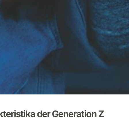
teristika
der
Generation
Z