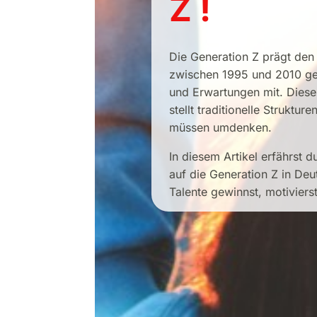
Z !
Die
Generation
Z prägt de
zwischen 1995 und 2010 ge
und
Erwartungen
mit. Dies
stellt
traditionelle
Strukture
müssen umdenken.
In diesem Artikel erfährst 
auf die
Generation
Z in
Deu
Talente gewinnst,
motiviers