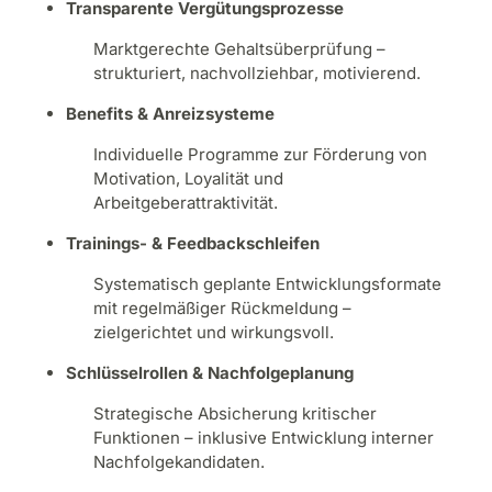
Transparente
Vergütungsprozesse
Marktgerechte
Gehaltsüberprüfung
–
strukturiert
,
nachvollziehbar
,
motivierend
.
Benefits &
Anreizsysteme
Individuelle
Programme zur Förderung von
Motivation
, Loyalität und
Arbeitgeberattraktivität
.
Trainings- &
Feedbackschleifen
Systematisch
geplante
Entwicklungsformate
mit
regelmäßiger
Rückmeldung
–
zielgerichtet
und
wirkungsvoll
.
Schlüsselrollen
&
Nachfolgeplanung
Strategische
Absicherung
kritischer
Funktionen
– inklusive
Entwicklung
interner
Nachfolgekandidaten
.